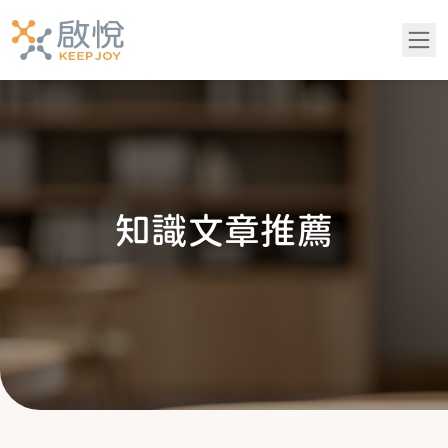
關於我們
服務項目
知
識
文
章
推
薦
青少年專區
知識文章推薦
成功案例
吳老師專欄
常見問題
黃醫師專欄