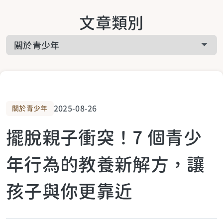
關於啟悅服務
文章類別
工作疲累
關於課程相關
家庭疲累
關於預約諮詢
生活疲累
2025-08-26
關於青少年
擺脫親子衝突！7 個青少
生活提案
年行為的教養新解方，讓
關於青少年
孩子與你更靠近