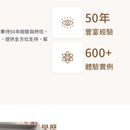
50年
豐富經驗
秉持50年經驗與熱忱，
衡，提供全方位支持，幫
600+
體驗實例
學歷