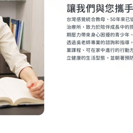
讓我們與您攜
台灣感覺統合教母、50年來已
治療所，致力於陪伴成長中的
期壓力帶來身心困擾的青少年
透過吳老師專業的諮詢和指導
業課程、可在家中進行的行動
立健康的生活型態，並朝著預