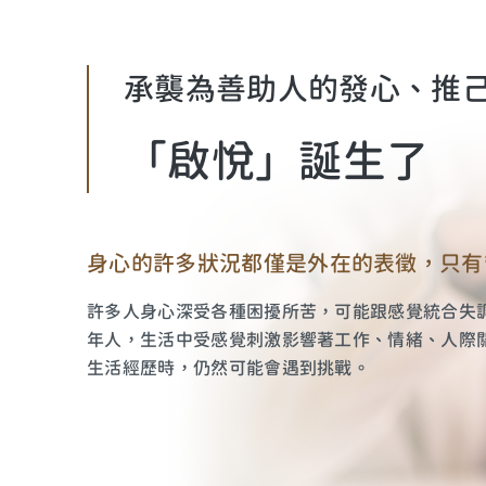
承襲為善助人的發心、推
「
啟
悅
」
誕
生
了
身心的許多狀況都僅是外在的表徵，只有
許多人身心深受各種困擾所苦，可能跟感覺統合失
年人，生活中受感覺刺激影響著工作、情緒、人際
生活經歷時，仍然可能會遇到挑戰。