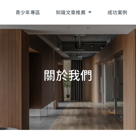
青少年專區
知識文章推薦
成功案例
吳老師專欄
黃醫師專欄
工作疲累
關
於
我
們
家庭疲累
生活疲累
生活提案
關於青少年