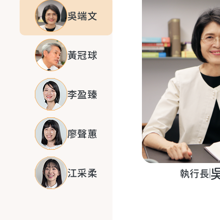
吳端文
黃冠球
李盈臻
廖聲蕙
江采柔
執行長