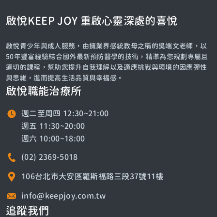
啟悅KEEP JOY 重啟心靈深處的喜悅
啟悅青少年與成人服務，由擁業界感統教母之稱的吳端文老師，以
50年豐富經驗結合國外最新預防醫學的技術，精準為您規劃專屬且
適切的課程，幫助您提升自我理解以及適應挑戰與環境的因應彈性
與思維，進而提高生活品質與幸福感。
啟悅職能治療所
週二至周四 12:30~21:00
週五 11:30~20:00
週六 10:00~18:00
(02) 2369-5018
106台北市大安區羅斯福路三段37號11樓
info@keepjoy.com.tw
追蹤我們