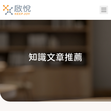
關於我們
服務項目
知
識
文
章
推
薦
青少年專區
知識文章推薦
成功案例
吳老師專欄
常見問題
黃醫師專欄