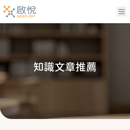
關於我們
服務項目
知
識
文
章
推
薦
青少年專區
知識文章推薦
成功案例
吳老師專欄
常見問題
黃醫師專欄