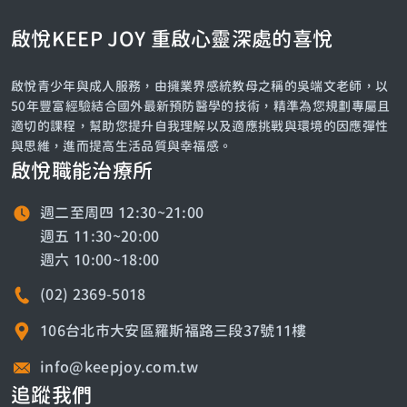
啟悅KEEP JOY 重啟心靈深處的喜悅
啟悅青少年與成人服務，由擁業界感統教母之稱的吳端文老師，以
50年豐富經驗結合國外最新預防醫學的技術，精準為您規劃專屬且
適切的課程，幫助您提升自我理解以及適應挑戰與環境的因應彈性
與思維，進而提高生活品質與幸福感。
啟悅職能治療所
週二至周四 12:30~21:00
週五 11:30~20:00
週六 10:00~18:00
(02) 2369-5018
106台北市大安區羅斯福路三段37號11樓
info@keepjoy.com.tw
追蹤我們