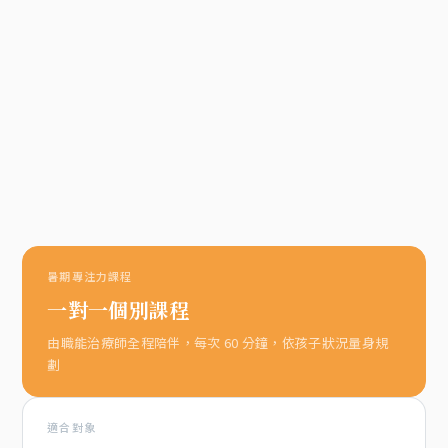
暑期專注力課程
一對一個別課程
由職能治療師全程陪伴，每次 60 分鐘，依孩子狀況量身規
劃
適合對象