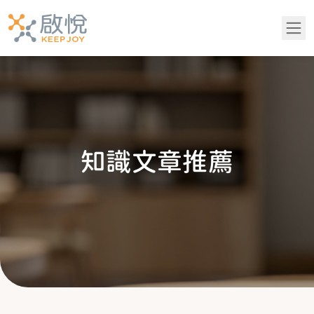
關於我們
服務項目
知
識
文
章
推
薦
青少年專區
知識文章推薦
成功案例
吳老師專欄
常見問題
黃醫師專欄