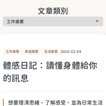
關於啟悅服務
文章類別
工作疲累
關於課程相關
家庭疲累
關於預約諮詢
生活疲累
2026-02-04
工作疲累
家庭疲累
生活疲累
體感日記：讀懂身體給你
生活提案
的訊息
關於青少年
想要理清思緒、了解感受、並為日常生活