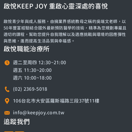
啟悅KEEP JOY 重啟心靈深處的喜悅
啟悅青少年與成人服務，由擁業界感統教母之稱的吳端文老師，以
50年豐富經驗結合國外最新預防醫學的技術，精準為您規劃專屬且
適切的課程，幫助您提升自我理解以及適應挑戰與環境的因應彈性
與思維，進而提高生活品質與幸福感。
啟悅職能治療所
週二至周四 12:30~21:00
週五 11:30~20:00
週六 10:00~18:00
(02) 2369-5018
106台北市大安區羅斯福路三段37號11樓
info@keepjoy.com.tw
追蹤我們