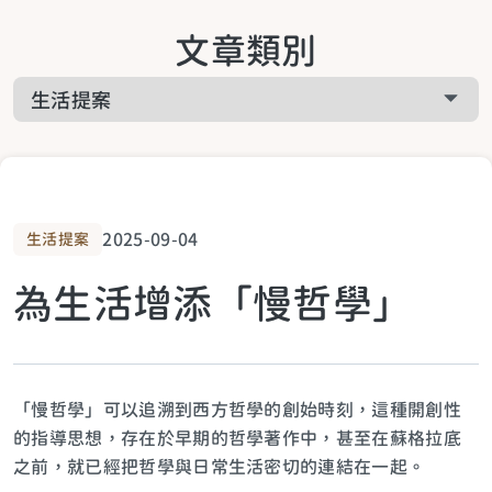
關於啟悅服務
文章類別
工作疲累
關於課程相關
家庭疲累
關於預約諮詢
生活疲累
2025-09-04
生活提案
為生活增添「慢哲學」
生活提案
關於青少年
「慢哲學」可以追溯到西方哲學的創始時刻，這種開創性
的指導思想，存在於早期的哲學著作中，甚至在蘇格拉底
之前，就已經把哲學與日常生活密切的連結在一起。