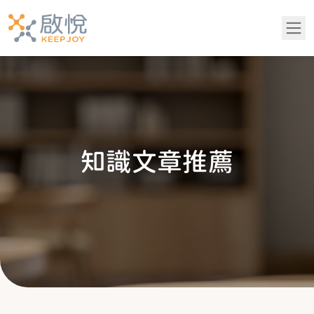
關於我們
服務項目
知
識
文
章
推
薦
青少年專區
知識文章推薦
成功案例
吳老師專欄
常見問題
黃醫師專欄