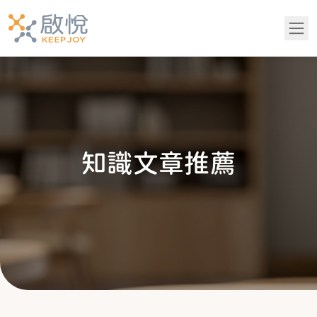
關於我們
服務項目
知
識
文
章
推
薦
青少年專區
知識文章推薦
成功案例
吳老師專欄
常見問題
黃醫師專欄