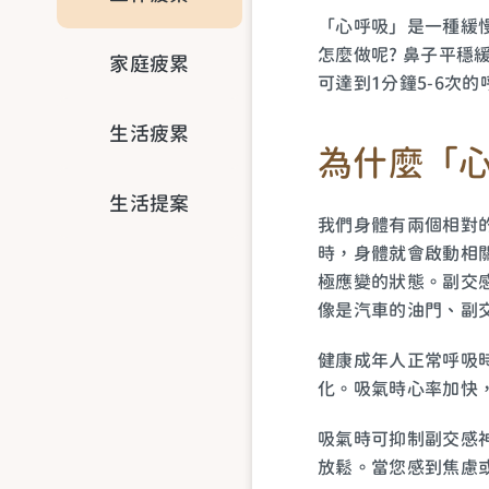
「心呼吸」是一種緩
怎麼做呢? 鼻子平穩
家庭疲累
可達到1分鐘5-6次
生活疲累
為什麼「
生活提案
我們身體有兩個相對的
時，身體就會啟動相
極應變的狀態。副交
像是汽車的油門、副
健康成年人正常呼吸時
化。吸氣時心率加快
吸氣時可抑制副交感
放鬆。當您感到焦慮