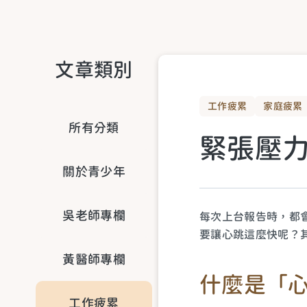
文章類別
工作疲累
家庭疲累
所有分類
緊張壓
關於青少年
吳老師專欄
每次上台報告時，都
要讓心跳這麼快呢？其
黃醫師專欄
什麼是「
工作疲累