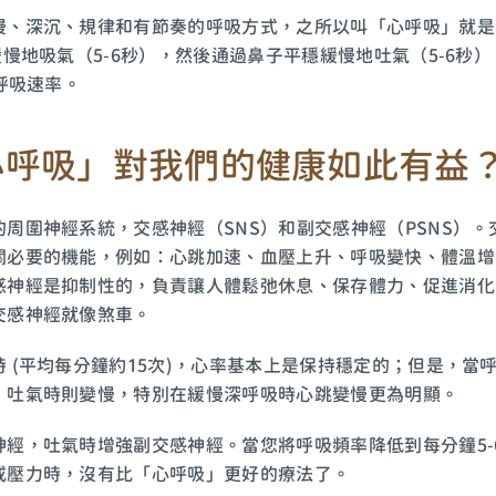
慢、深沉、規律和有節奏的呼吸方式，之所以叫「心呼吸」就是
緩慢地吸氣（5-6秒），然後通過鼻子平穩緩慢地吐氣（5-6秒
的呼吸速率。
心呼吸」對我們的健康如此有益
周圍神經系統，交感神經（SNS）和副交感神經（PSNS）
關必要的機能，例如：心跳加速、血壓上升、呼吸變快、體溫增
感神經是抑制性的，負責讓人體鬆弛休息、保存體力、促進消化
交感神經就像煞車。
 (平均每分鐘約15次)，心率基本上是保持穩定的；但是，
，吐氣時則變慢，特別在緩慢深呼吸時心跳變慢更為明顯。
神經，吐氣時增強副交感神經。當您將呼吸頻率降低到每分鐘5-
或壓力時，沒有比「心呼吸」更好的療法了。