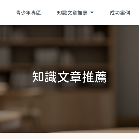
青少年專區
知識文章推薦
成功案例
吳老師專欄
黃醫師專欄
工作疲累
知
識
文
章
推
薦
家庭疲累
生活疲累
生活提案
關於青少年