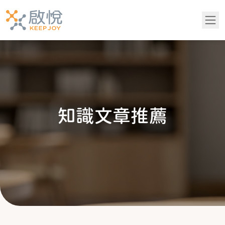
關於我們
服務項目
知
識
文
章
推
薦
青少年專區
知識文章推薦
成功案例
吳老師專欄
常見問題
黃醫師專欄