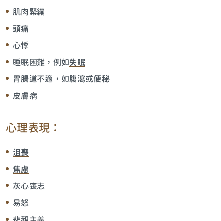
肌肉緊繃
頭痛
心悸
睡眠困難，例如
失眠
胃腸道不適，如
腹瀉
或
便秘
皮膚病
心理表現：
沮喪
焦慮
灰心喪志
易怒
悲觀主義