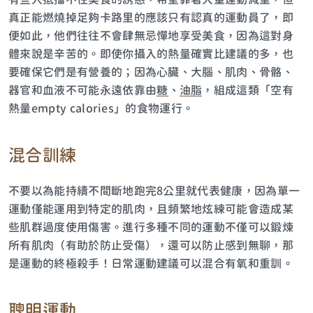
真正能燃燒掉足夠卡路里的應該只有認真的運動員了，即
便如此，他們往往不會肆無忌憚地享受美食，因為這對身
體來說是辛苦的。即使你攝入的熱量確實比建議的多，也
要確保它們是有營養的；因為心臟、大腦、肌肉、骨骼、
器官和血液不可能永遠依靠由
糖
、
油脂
，組成這類「空有
熱量empty calories」的食物運行。
混合訓練
不要以為能持續不間斷地跑完8公里就代表健康，因為單一
運動僅能運用到特定的肌肉，且頻繁地炫練可能會造成某
些肌群過度使用傷害。進行多種不同的運動不僅可以鍛煉
所有肌肉（有助於防止受傷），還可以防止感到無聊，那
是運動的終極殺手！日常運動建議可以混合有氧和重訓。
聰明運動