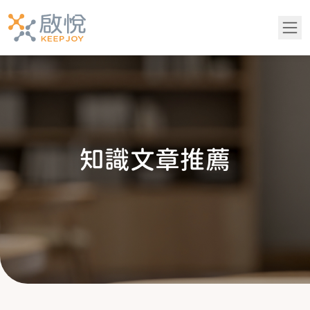
關於我們
服務項目
知
識
文
章
推
薦
青少年專區
知識文章推薦
成功案例
吳老師專欄
常見問題
黃醫師專欄