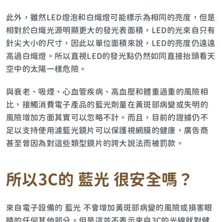
此外，雖然LED燈泡和白熾燈可能標示為相同的亮度，但是
相對於白熾光源明顯更大的發光表面積，LED的光來自只有
針尖大小的尺寸，因此以單位面積來說，LED的亮度仍遠遠
高過白熾燈。所以直視LED的發光點仍然如同直接抬頭看天
空中的太陽一樣危險。
與衰老、吸煙、心血管疾病、高血壓和體重過重的風險相
比，接觸消費電子產品的藍光劑量在黃斑部病變或失明的
風險增加方面其實可以忽略不計。而且，目前的證據仍不
足以支持使用濾藍光鏡片可以保護視網膜的健康，廣告商
甚至曾因為對這些類型鏡片的誇大說法而被罰款。
所以
3C
的
藍光
很安全嗎？
來自電子設備的 藍光 不會增加黃斑部病變的風險或損害眼
睛的任何其他部分。但是這並不表示來自3C的光線就對健