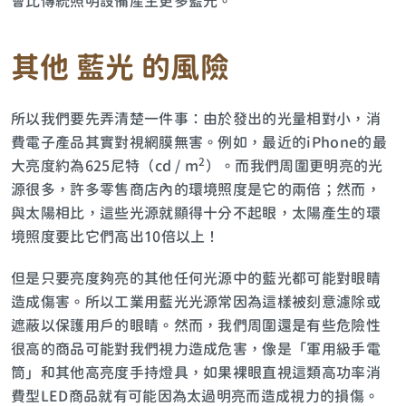
會比傳統照明設備產生更多藍光。
其他
藍光
的風險
所以我們要先弄清楚一件事：由於發出的光量相對小，消
費電子產品其實對視網膜無害。例如，最近的iPhone的最
2
大亮度約為625尼特（cd / m
）。而我們周圍更明亮的光
源很多，許多零售商店內的環境照度是它的兩倍；然而，
與太陽相比，這些光源就顯得十分不起眼，太陽產生的環
境照度要比它們高出10倍以上！
但是只要亮度夠亮的其他任何光源中的藍光都可能對眼睛
造成傷害。所以工業用藍光光源常因為這樣被刻意濾除或
遮蔽以保護用戶的眼睛。然而，我們周圍還是有些危險性
很高的商品可能對我們視力造成危害，像是「軍用級手電
筒」和其他高亮度手持燈具，如果裸眼直視這類高功率消
費型LED商品就有可能因為太過明亮而造成視力的損傷。