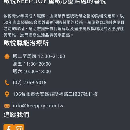
啟悅KEEP JOY 重啟心靈深處的喜悅
啟悅青少年與成人服務，由擁業界感統教母之稱的吳端文老師，以
50年豐富經驗結合國外最新預防醫學的技術，精準為您規劃專屬且
適切的課程，幫助您提升自我理解以及適應挑戰與環境的因應彈性
與思維，進而提高生活品質與幸福感。
啟悅職能治療所
週二至周四 12:30~21:00
週五 11:30~20:00
週六 10:00~18:00
(02) 2369-5018
106台北市大安區羅斯福路三段37號11樓
info@keepjoy.com.tw
追蹤我們