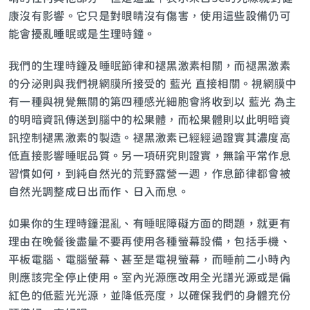
康沒有影響。它只是對眼睛沒有傷害，使用這些設備仍可
能會擾亂睡眠或是生理時鐘。
我們的生理時鐘及睡眠節律和褪黑激素相關，而褪黑激素
的分泌則與我們視網膜所接受的 藍光 直接相關。視網膜中
有一種與視覺無關的第四種感光細胞會將收到以 藍光 為主
的明暗資訊傳送到腦中的松果體，而松果體則以此明暗資
訊控制褪黑激素的製造。褪黑激素已經經過證實其濃度高
低直接影響睡眠品質。另一項研究則證實，無論平常作息
習慣如何，到純自然光的荒野露營一週，作息節律都會被
自然光調整成日出而作、日入而息。
如果你的生理時鐘混亂、有睡眠障礙方面的問題，就更有
理由在晚餐後盡量不要再使用各種螢幕設備，包括手機、
平板電腦、電腦螢幕、甚至是電視螢幕，而睡前二小時內
則應該完全停止使用。室內光源應改用全光譜光源或是偏
紅色的低藍光光源，並降低亮度，以確保我們的身體充份