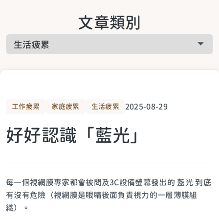
關於啟悅服務
文章類別
工作疲累
關於課程相關
家庭疲累
關於預約諮詢
生活疲累
2025-08-29
工作疲累
家庭疲累
生活疲累
好好認識「藍光」
生活提案
關於青少年
每一個視網膜專家都會被問及3C設備螢幕發出的 藍光 到底
有沒有危險（視網膜是眼睛後面負責視力的一層薄膜組
織）。