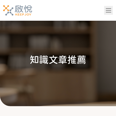
關於我們
服務項目
知
識
文
章
推
薦
青少年專區
知識文章推薦
成功案例
吳老師專欄
常見問題
黃醫師專欄