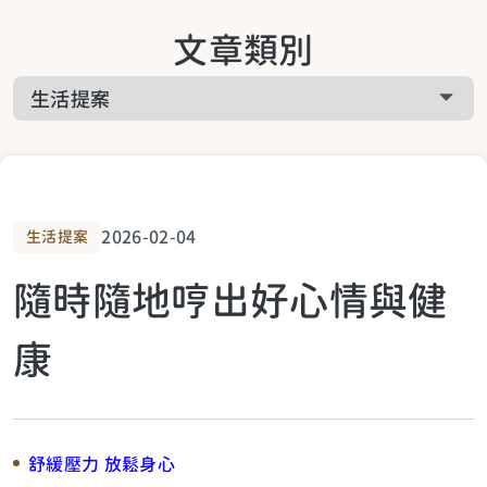
關於啟悅服務
文章類別
工作疲累
關於課程相關
家庭疲累
關於預約諮詢
生活疲累
2026-02-04
生活提案
隨時隨地哼出好心情與健
生活提案
康
關於青少年
舒緩壓力 放鬆身心