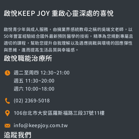
啟悅KEEP JOY 重啟心靈深處的喜悅
啟悅青少年與成人服務，由擁業界感統教母之稱的吳端文老師，以
50年豐富經驗結合國外最新預防醫學的技術，精準為您規劃專屬且
適切的課程，幫助您提升自我理解以及適應挑戰與環境的因應彈性
與思維，進而提高生活品質與幸福感。
啟悅職能治療所
週二至周四 12:30~21:00
週五 11:30~20:00
週六 10:00~18:00
(02) 2369-5018
106台北市大安區羅斯福路三段37號11樓
info@keepjoy.com.tw
追蹤我們