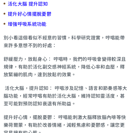
活化大腦 提升認知
提升好心情擺脫憂鬱
增強呼吸系統功能
別小看這個看似不經意的習慣，科學研究證實，哼唱能帶
來許多意想不到的好處：
舒緩壓力，放鬆身心： 哼唱時，我們的呼吸會變得較深且
規律，有助於活化副交感神經系統，降低心率和血壓，釋
放緊繃的肌肉，達到放鬆的效果。
活化大腦，提升認知： 哼唱涉及記憶、語言和節奏感等大
腦功能，經常哼唱有助於活化大腦，維持認知靈活度，甚
至可能對預防認知衰退有所助益。
提升好心情，擺脫憂鬱： 哼唱能刺激大腦釋放腦內啡等快
樂荷爾蒙，有助於改善情緒，減輕焦慮和憂鬱感，讓您更
容易擁有的心態。