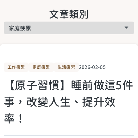
關於啟悅服務
文章類別
工作疲累
關於課程相關
家庭疲累
關於預約諮詢
生活疲累
2026-02-05
工作疲累
家庭疲累
生活疲累
【原子習慣】睡前做這5件
生活提案
事，改變人生、提升效
關於青少年
率！