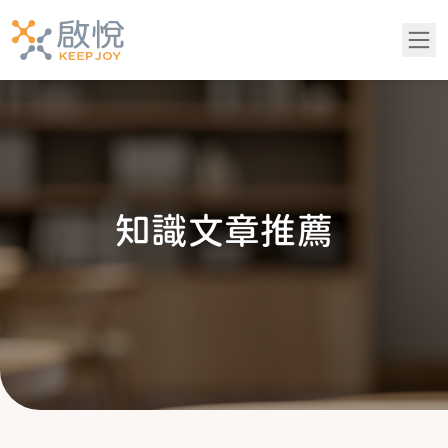
關於我們
服務項目
知
識
文
章
推
薦
青少年專區
知識文章推薦
成功案例
吳老師專欄
常見問題
黃醫師專欄