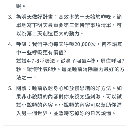
眠。
為明天做好計畫
：高效率的一天始於昨晚。簡
單地寫下明天最重要第三個待辦事項清單，可
以為第二天創造巨大的動力。
呼吸
：我們平均每天呼吸20,000次，何不讓其
中一些呼吸更有價值?
試試4-7-8呼吸法，從鼻子吸氣4秒，屏住呼吸7
秒，緩慢吐氣8秒。這是睡前消除壓力最好的方
法之一。
閱讀
：睡前放鬆身心和放慢思緒的好方法。如
果非小說類的內容對你來說太過刺激，可以試
試小說類的內容。小說類的內容可以幫助你進
入另一個世界，並暫時忘掉妳的日常煩惱。